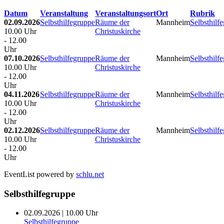
Datum
Veranstaltung
Veranstaltungsort
Ort
Rubrik
02.09.2026
Selbsthilfegruppe
Räume der
Mannheim
Selbsthilf
10.00 Uhr
Christuskirche
- 12.00
Uhr
07.10.2026
Selbsthilfegruppe
Räume der
Mannheim
Selbsthilf
10.00 Uhr
Christuskirche
- 12.00
Uhr
04.11.2026
Selbsthilfegruppe
Räume der
Mannheim
Selbsthilf
10.00 Uhr
Christuskirche
- 12.00
Uhr
02.12.2026
Selbsthilfegruppe
Räume der
Mannheim
Selbsthilf
10.00 Uhr
Christuskirche
- 12.00
Uhr
EventList powered by
schlu.net
Selbsthilfegruppe
02.09.2026 | 10.00 Uhr
Selbsthilfegruppe